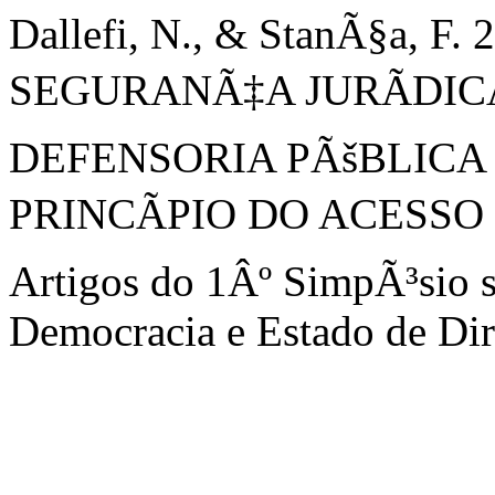
Dallefi, N., & StanÃ§a, F
SEGURANÃ‡A JURÃDI
DEFENSORIA PÃšBLICA
PRINCÃPIO DO ACESSO Ã
Artigos do 1Âº SimpÃ³sio s
Democracia e Estado de Dire