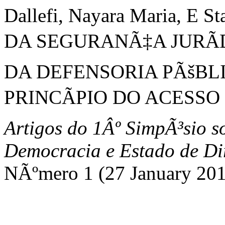
Dallefi, Nayara Maria, E 
DA SEGURANÃ‡A JURÃ
DA DEFENSORIA PÃšBL
PRINCÃPIO DO ACESSO 
Artigos do 1Âº SimpÃ³sio s
Democracia e Estado de Di
NÃºmero 1 (27 January 20