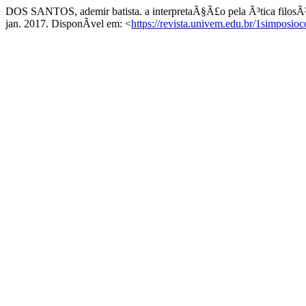
DOS SANTOS, ademir batista. a interpretaÃ§Ã£o pela Ã³tica filosÃ³
jan. 2017. DisponÃ­vel em: <
https://revista.univem.edu.br/1simposioc