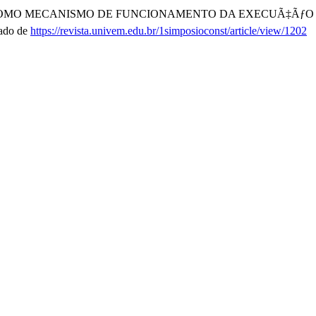
IOS COMO MECANISMO DE FUNCIONAMENTO DA EXECUÃ‡ÃƒO
rado de
https://revista.univem.edu.br/1simposioconst/article/view/1202