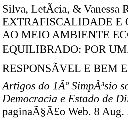
Silva, LetÃ­cia, & Vanessa 
EXTRAFISCALIDADE E 
AO MEIO AMBIENTE E
EQUILIBRADO: POR UMA
RESPONSÃVEL E BEM 
Artigos do 1Âº SimpÃ³sio s
Democracia e Estado de Di
paginaÃ§Ã£o Web. 8 Aug.