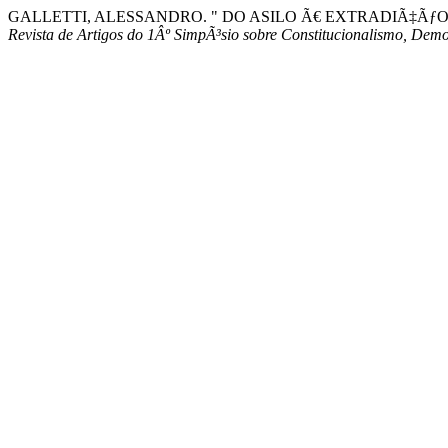
GALLETTI, ALESSANDRO. " DO ASILO Ã€ EXTRADIÃ‡Ãƒ
Revista de Artigos do 1Âº SimpÃ³sio sobre Constitucionalismo, Demo