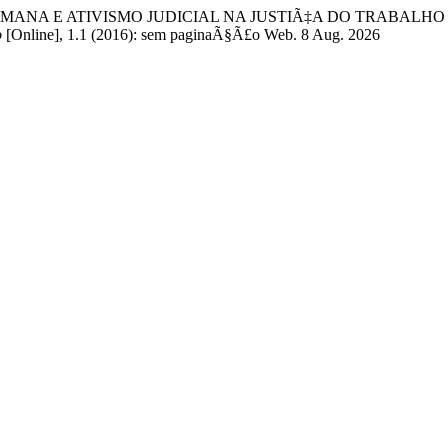
SSOA HUMANA E ATIVISMO JUDICIAL NA JUSTIÃ‡A DO TRABAL
o
[Online], 1.1 (2016): sem paginaÃ§Ã£o Web. 8 Aug. 2026