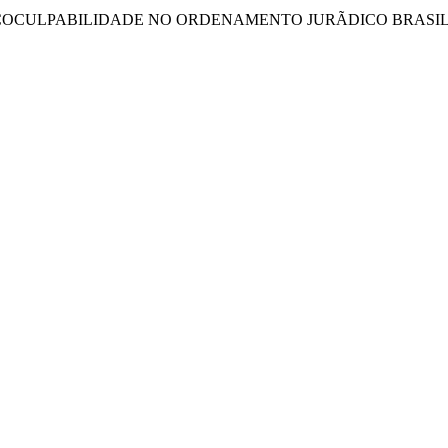
ÃPIO DA COCULPABILIDADE NO ORDENAMENTO JURÃDICO BRASILEIRO