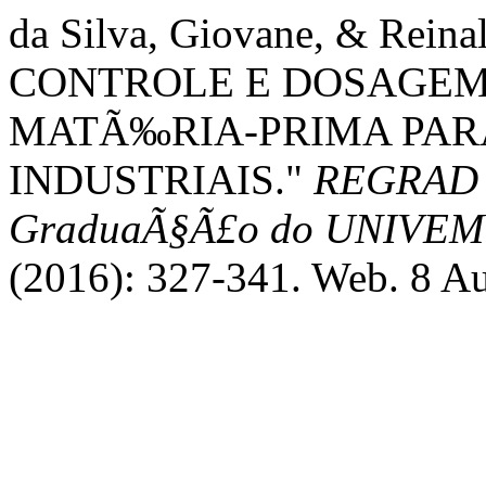
da Silva, Giovane, & Reina
CONTROLE E DOSAGE
MATÃ‰RIA-PRIMA PAR
INDUSTRIAIS."
REGRAD - 
GraduaÃ§Ã£o do UNIVEM 
(2016): 327-341. Web. 8 A