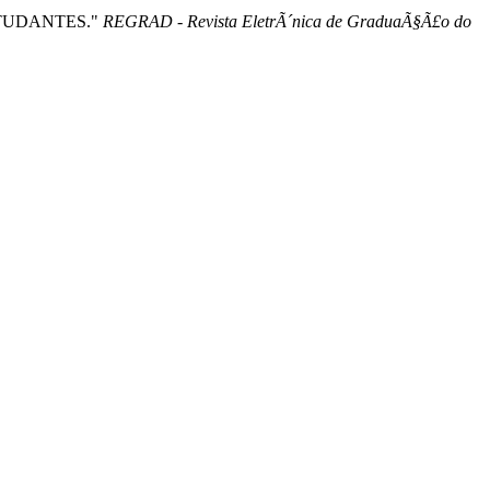
ESTUDANTES."
REGRAD - Revista EletrÃ´nica de GraduaÃ§Ã£o do