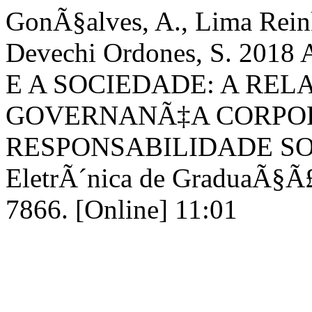
GonÃ§alves, A., Lima Reink
Devechi Ordones, S. 20
E A SOCIEDADE: A REL
GOVERNANÃ‡A CORPOR
RESPONSABILIDADE SOC
EletrÃ´nica de GraduaÃ§
7866. [Online] 11:01