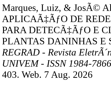
Marques, Luiz, & JosÃ© Al
APLICAÃ‡ÃƒO DE RED
PARA DETECÃ‡ÃƒO E C
PLANTAS DANINHAS E 
REGRAD - Revista EletrÃ´
UNIVEM - ISSN 1984-786
403. Web. 7 Aug. 2026