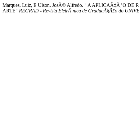
Marques, Luiz, E Ulson, JosÃ© Alfredo. " A APLICAÃ
ARTE"
REGRAD - Revista EletrÃ´nica de GraduaÃ§Ã£o do UNIVE