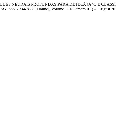
‡ÃƒO DE REDES NEURAIS PROFUNDAS PARA DETECÃ‡ÃƒO E CL
M - ISSN 1984-7866
[Online], Volume 11 NÃºmero 01 (28 August 20