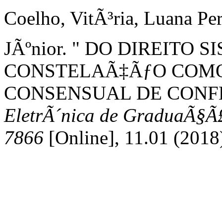
Coelho, VitÃ³ria, Luana Per
JÃºnior. " DO DIREITO 
CONSTELAÃ‡ÃƒO COMO
CONSENSUAL DE CONF
EletrÃ´nica de GraduaÃ§Ã
7866
[Online], 11.01 (2018