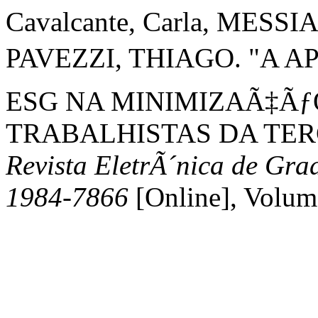
Cavalcante, Carla, MESSI
PAVEZZI, THIAGO. "A A
ESG NA MINIMIZAÃ‡Ãƒ
TRABALHISTAS DA TER
Revista EletrÃ´nica de G
1984-7866
[Online], Volum