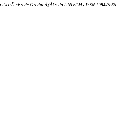
 EletrÃ´nica de GraduaÃ§Ã£o do UNIVEM - ISSN 1984-7866