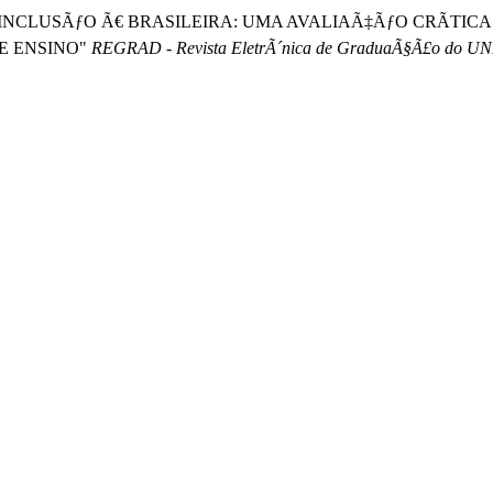
. " INCLUSÃƒO Ã€ BRASILEIRA: UMA AVALIAÃ‡ÃƒO CRÃTIC
E ENSINO"
REGRAD - Revista EletrÃ´nica de GraduaÃ§Ã£o do UN