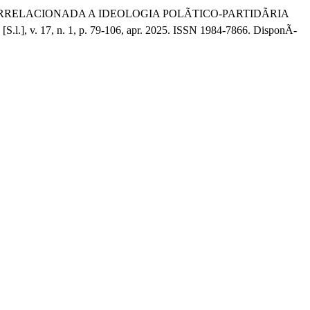
ORRELACIONADA A IDEOLOGIA POLÃTICO-PARTIDÃRIA
, [S.l.], v. 17, n. 1, p. 79-106, apr. 2025. ISSN 1984-7866. DisponÃ­