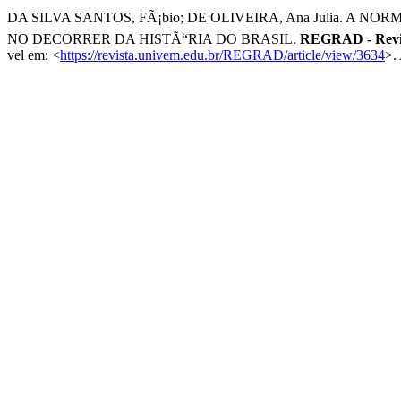
DA SILVA SANTOS, FÃ¡bio; DE OLIVEIRA, Ana Julia. 
NO DECORRER DA HISTÃ“RIA DO BRASIL.
REGRAD - Revis
vel em: <
https://revista.univem.edu.br/REGRAD/article/view/3634
>.