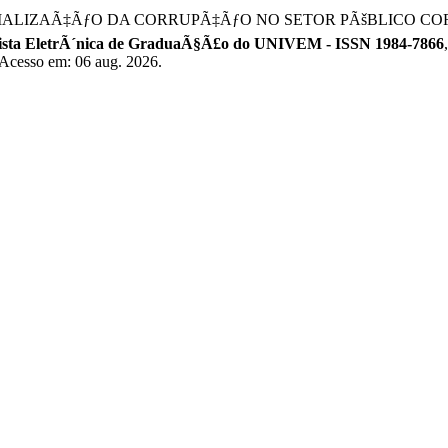
A NORMALIZAÃ‡ÃƒO DA CORRUPÃ‡ÃƒO NO SETOR PÃšBLICO C
ta EletrÃ´nica de GraduaÃ§Ã£o do UNIVEM - ISSN 1984-7866
 Acesso em: 06 aug. 2026.