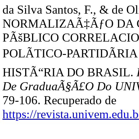
da Silva Santos, F., & de Ol
NORMALIZAÃ‡ÃƒO DA 
PÃšBLICO CORRELACIO
POLÃTICO-PARTIDÃRI
HISTÃ“RIA DO BRASIL.
De GraduaÃ§Ã£O Do UNIV
79-106. Recuperado de
https://revista.univem.edu