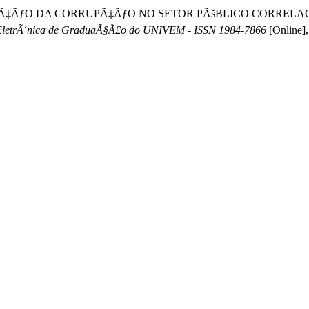
 NORMALIZAÃ‡ÃƒO DA CORRUPÃ‡ÃƒO NO SETOR PÃšBLICO CORR
letrÃ´nica de GraduaÃ§Ã£o do UNIVEM - ISSN 1984-7866
[Online],