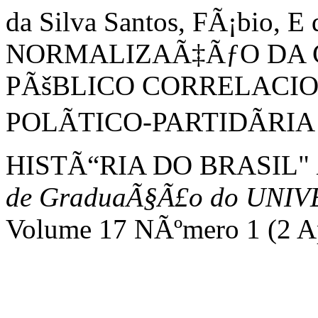
da Silva Santos, FÃ¡bio, E 
NORMALIZAÃ‡ÃƒO DA 
PÃšBLICO CORRELACIO
POLÃTICO-PARTIDÃRI
HISTÃ“RIA DO BRASIL"
de GraduaÃ§Ã£o do UNIVE
Volume 17 NÃºmero 1 (2 Ap