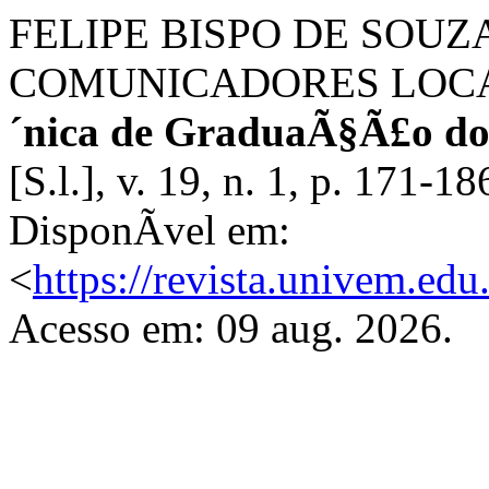
FELIPE BISPO DE SOUZA,
COMUNICADORES LOCA
´nica de GraduaÃ§Ã£o d
[S.l.], v. 19, n. 1, p. 171-
DisponÃ­vel em:
<
https://revista.univem.e
Acesso em: 09 aug. 2026.