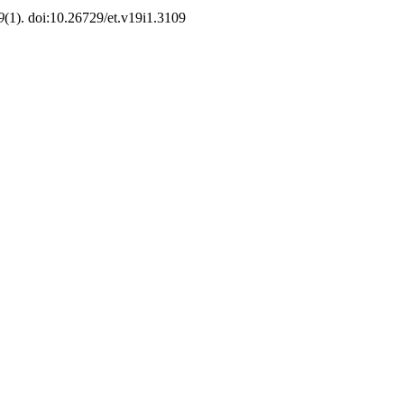
9
(1). doi:10.26729/et.v19i1.3109