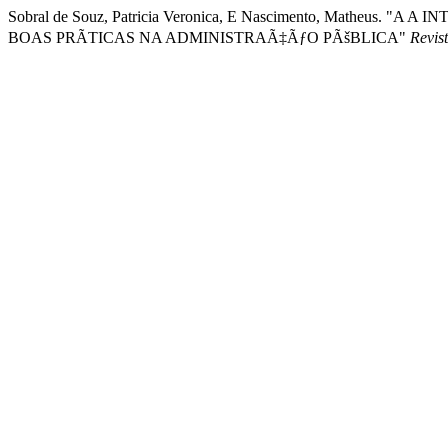
Sobral de Souz, Patricia Veronica, E Nascimento, Mathe
BOAS PRÃTICAS NA ADMINISTRAÃ‡ÃƒO PÃšBLICA"
Revis