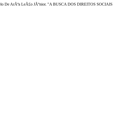
lo Marcelo De ArÃªa LeÃ£o JÃºnior. "A BUSCA DOS DIREITOS SO