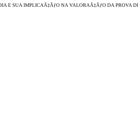
DIA E SUA IMPLICAÃ‡ÃƒO NA VALORAÃ‡ÃƒO DA PROVA DIGITA