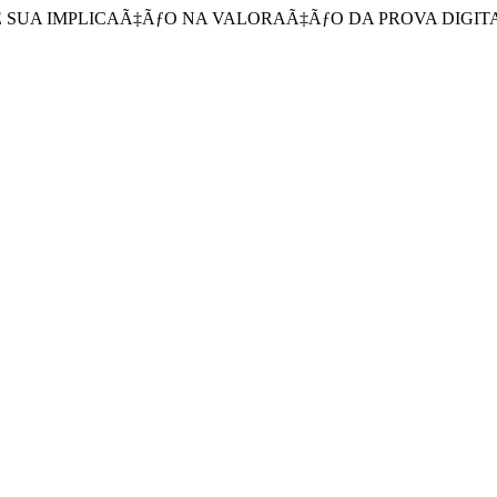
A E SUA IMPLICAÃ‡ÃƒO NA VALORAÃ‡ÃƒO DA PROVA DIGIT