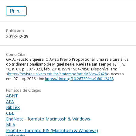
PDF
Publicado
2018-02-09
Como Citar
GAIA, Fausto Siqueira. O Aviso Prévio Proporcional: uma releitura à luz
do tridimensionalismo de Miguel Reale.
Revista Em Tempo
, [S.l.], v.
16, n. 01, p. 307 - 323, feb. 2018. ISSN 1984-7858. Disponível em:
<
https://revista.univem.edu.br/emtempo/article/view/2428
>. Acesso
em: 07 aug. 2026. doi:
https://doi.org/10.26729/et.v16i01.2428
.
Fomatos de Citação
ABNT
APA
BibTeX
CBE
EndNote - formato Macintosh & Windows
MLA
ProCite - formato RIS (Macintosh & Windows)