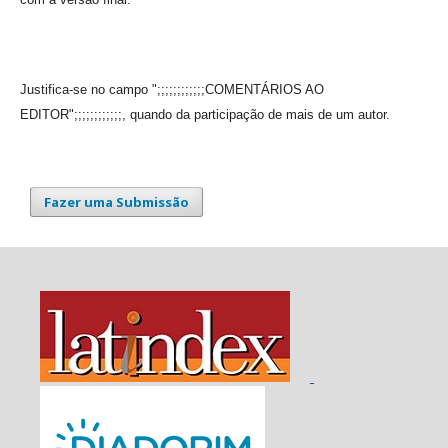
Justifica-se no campo ";;;;;;;;;;;;COMENTÁRIOS AO
EDITOR";;;;;;;;;;;;, quando da participação de mais de um autor.
Fazer uma Submissão