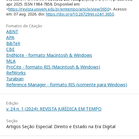
apr. 2025. ISSN 1984-7858. Disponível em:
<
https://revista.univem.edu.br/emtempo/article/view/3650
>. Acesso
em: 07 aug. 2026. doi:
https://doi.org/10.26729/et.v24i1.3650
.
Fomatos de Citação
ABNT
APA
BibTeX
CBE
EndNote - formato Macintosh & Windows
MLA
ProCite - formato RIS (Macintosh & Windows)
RefWorks
Turabian
Reference Manager - formato RIS (somente para Windows)
Edição
v. 24 n. 1 (2024): REVISTA JURÍDICA EM TEMPO
Seção
Artigos Seção Especial: Direito e Estado na Era Digital