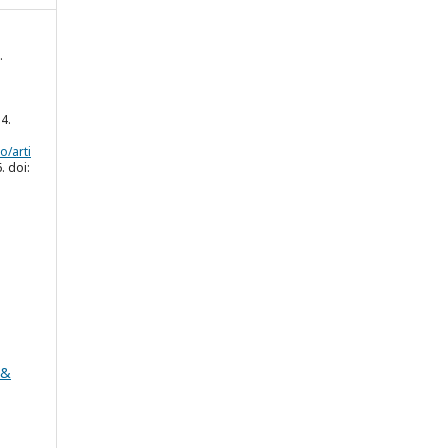
.
14.
o/arti
. doi:
 &