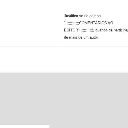
Justifica-se no campo
";;;;;;;;;;;;COMENTÁRIOS AO
EDITOR";;;;;;;;;;;;, quando da particip
de mais de um autor.