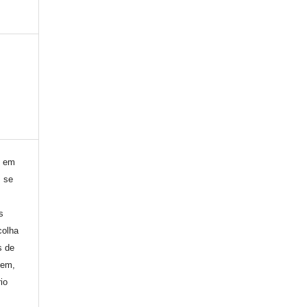
) em
, se
s
colha
s de
gem,
io