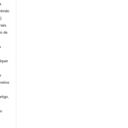
a
ntindo
a)
nais.
do de
s
lquer
e
reitos
rtigo,
mo