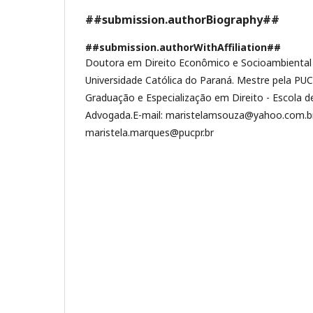
##submission.authorBiography##
##submission.authorWithAffiliation##
Doutora em Direito Econômico e Socioambiental p
Universidade Católica do Paraná. Mestre pela PU
Graduação e Especialização em Direito - Escola d
Advogada.E-mail: maristelamsouza@yahoo.com.br
maristela.marques@pucpr.br