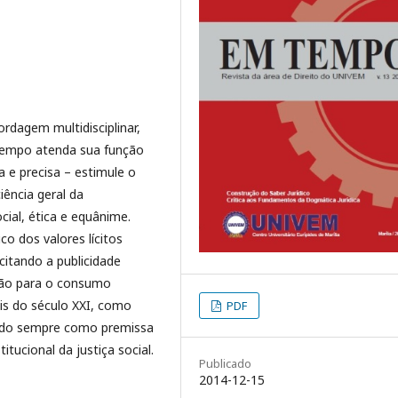
ordagem multidisciplinar,
tempo atenda sua função
a e precisa – estimule o
ência geral da
cial, ética e equânime.
co dos valores lícitos
citando a publicidade
ção para o consumo
is do século XXI, como
PDF
endo sempre como premissa
tucional da justiça social.
Publicado
2014-12-15