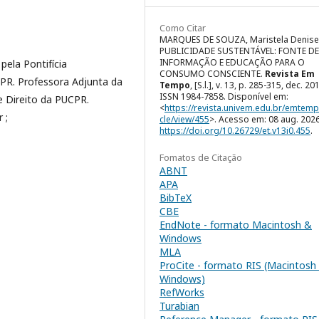
Como Citar
MARQUES DE SOUZA, Maristela Denise
PUBLICIDADE SUSTENTÁVEL: FONTE DE
INFORMAÇÃO E EDUCAÇÃO PARA O
ela Pontifícia
CONSUMO CONSCIENTE.
Revista Em
CPR. Professora Adjunta da
Tempo
, [S.l.], v. 13, p. 285-315, dec. 20
ISSN 1984-7858. Disponível em:
e Direito da PUCPR.
<
https://revista.univem.edu.br/emtemp
 ;
cle/view/455
>. Acesso em: 08 aug. 2026
https://doi.org/10.26729/et.v13i0.455
.
Fomatos de Citação
ABNT
APA
BibTeX
CBE
EndNote - formato Macintosh &
Windows
MLA
ProCite - formato RIS (Macintosh
Windows)
RefWorks
Turabian