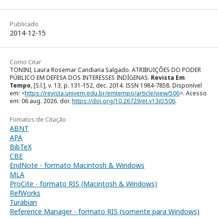
Publicado
2014-12-15
Como Citar
TONINI, Laura Rosemar Candiana Salgado. ATRIBUIÇÕES DO PODER
PÚBLICO EM DEFESA DOS INTERESSES INDÍGENAS.
Revista Em
Tempo
, [S.l.], v. 13, p. 131-152, dec. 2014. ISSN 1984-7858. Disponível
em: <
https://revista.univem.edu.br/emtempo/article/view/506
>. Acesso
em: 06 aug. 2026. doi:
https://doi.org/10.26729/et.v13i0.506
.
Fomatos de Citação
ABNT
APA
BibTeX
CBE
EndNote - formato Macintosh & Windows
MLA
ProCite - formato RIS (Macintosh & Windows)
RefWorks
Turabian
Reference Manager - formato RIS (somente para Windows)