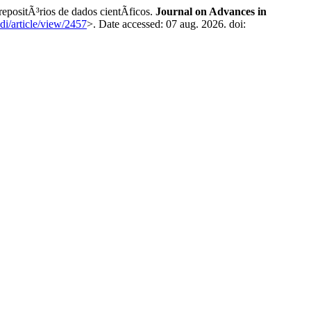
ositÃ³rios de dados cientÃ­ficos.
Journal on Advances in
adi/article/view/2457
>. Date accessed: 07 aug. 2026. doi: