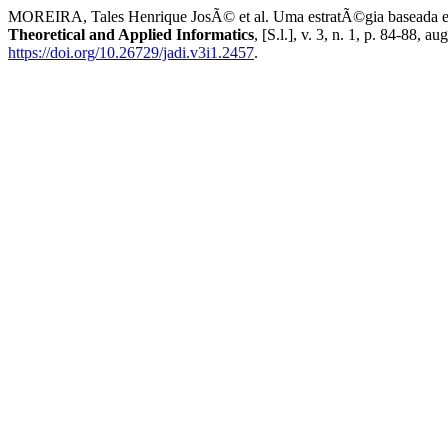
MOREIRA, Tales Henrique JosÃ© et al. Uma estratÃ©gia baseada em
Theoretical and Applied Informatics
, [S.l.], v. 3, n. 1, p. 84-88,
https://doi.org/10.26729/jadi.v3i1.2457
.