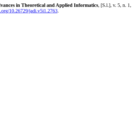
vances in Theoretical and Applied Informatics
, [S.l.], v. 5, n. 1,
oi.org/10.26729/jadi.v5i1.2763
.