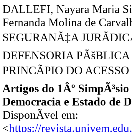
DALLEFI, Nayara Maria S
Fernanda Molina de Carv
SEGURANÃ‡A JURÃDI
DEFENSORIA PÃšBLICA
PRINCÃPIO DO ACESSO 
Artigos do 1Âº SimpÃ³sio 
Democracia e Estado de Di
DisponÃ­vel em:
<
https://revista.univem.edu