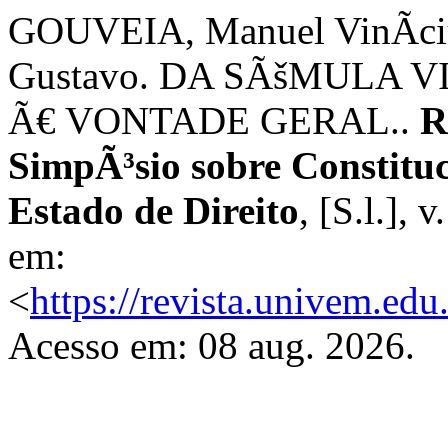
GOUVEIA, Manuel VinÃ­ciu
Gustavo. DA SÃšMULA
Ã€ VONTADE GERAL..
R
SimpÃ³sio sobre Constitu
Estado de Direito
, [S.l.], 
em:
<
https://revista.univem.edu
Acesso em: 08 aug. 2026.