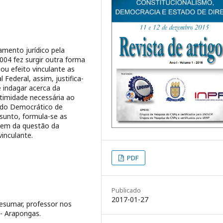
amento jurídico pela
04 fez surgir outra forma
ou efeito vinculante as
 Federal, assim, justifica-
e indagar acerca da
itimidade necessária ao
ado Democrático de
sunto, formula-se as
agem da questão da
vinculante.
PDF
Publicado
2017-01-27
cesumar, professor nos
 - Arapongas.