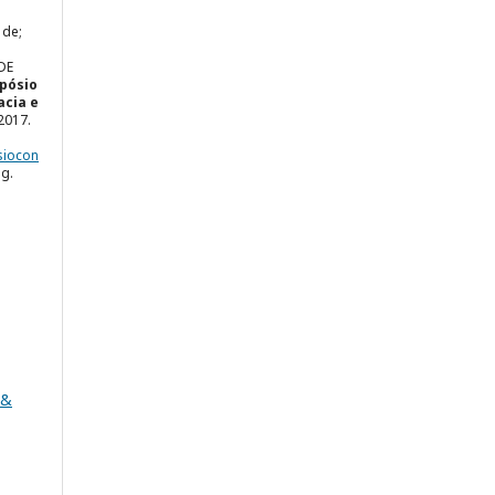
 de;
DE
mpósio
acia e
. 2017.
siocon
ug.
 &