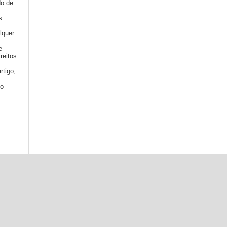
do de
s
lquer
e
reitos
rtigo,
mo