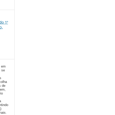
 do 1º
o,
) em
, se
s
colha
s de
gem,
io
a
ntindo
a)
nais.