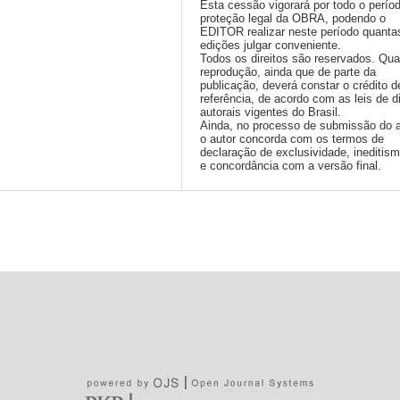
Esta cessão vigorará por todo o perío
proteção legal da OBRA, podendo o
EDITOR realizar neste período quanta
edições julgar conveniente.
Todos os direitos são reservados. Qua
reprodução, ainda que de parte da
publicação, deverá constar o crédito d
referência, de acordo com as leis de di
autorais vigentes do Brasil.
Ainda, no processo de submissão do a
o autor concorda com os termos de
declaração de exclusividade, ineditis
e concordância com a versão final.