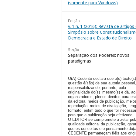
(somente para Windows)
Edição
v. 1 n. 1 (2016): Revista de artigos
Simpósio sobre Constitucionalism
Democracia e Estado de Direito
Seção
Separação dos Poderes: novos
paradigmas
O(A) Cedente declara que o(s) texto(s
questão é(são) de sua autoria pessoal
responsabilizando, portanto, pela
originalidade do(s) mesmo(s) e dá, ao
organizadores, plenos direitos para es
da editora, meios de publicação, meio
reprodução, meios de divulgação, tira
formato, enfim tudo o que for necessár
para que a publicação seja efetivada.
O EDITOR se compromete a zelar pel
qualidade editorial da publicação, gara
que os conceitos e o pensamento do(
CEDENTE permaneçam fiéis aos origi