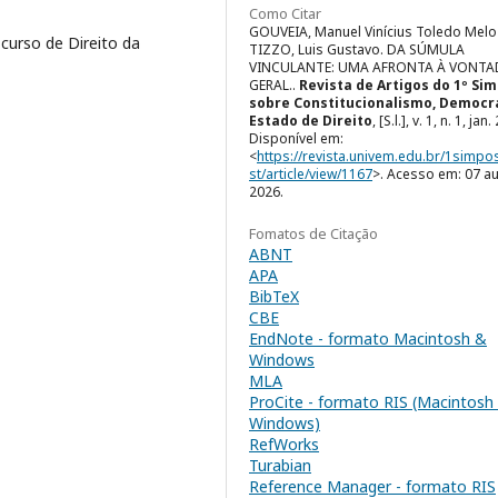
Como Citar
GOUVEIA, Manuel Vinícius Toledo Melo
curso de Direito da
TIZZO, Luis Gustavo. DA SÚMULA
VINCULANTE: UMA AFRONTA À VONTA
GERAL..
Revista de Artigos do 1º Si
sobre Constitucionalismo, Democr
Estado de Direito
, [S.l.], v. 1, n. 1, jan
Disponível em:
<
https://revista.univem.edu.br/1simpo
st/article/view/1167
>. Acesso em: 07 a
2026.
Fomatos de Citação
ABNT
APA
BibTeX
CBE
EndNote - formato Macintosh &
Windows
MLA
ProCite - formato RIS (Macintosh
Windows)
RefWorks
Turabian
Reference Manager - formato RIS