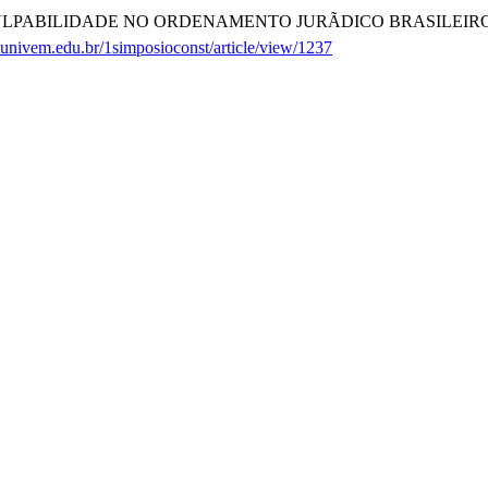
PIO DA COCULPABILIDADE NO ORDENAMENTO JURÃDICO BRASILEIR
ta.univem.edu.br/1simposioconst/article/view/1237