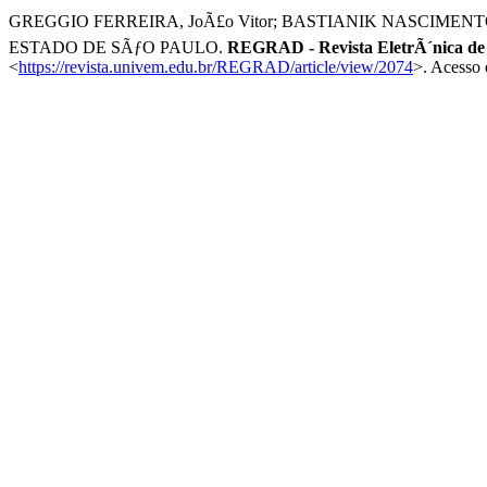
GREGGIO FERREIRA, JoÃ£o Vitor; BASTIANIK NASCIMENT
ESTADO DE SÃƒO PAULO.
REGRAD - Revista EletrÃ´nica d
<
https://revista.univem.edu.br/REGRAD/article/view/2074
>. Acesso 