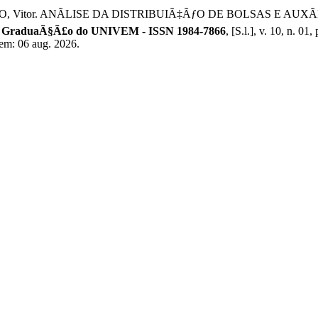
O, Vitor. ANÃLISE DA DISTRIBUIÃ‡ÃƒO DE BOLSAS E AU
e GraduaÃ§Ã£o do UNIVEM - ISSN 1984-7866
, [S.l.], v. 10, n. 
em: 06 aug. 2026.