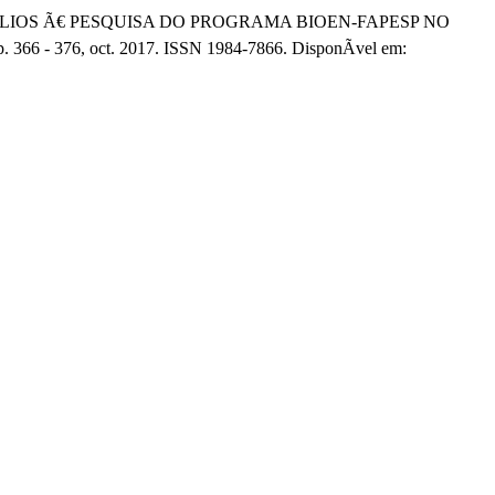
XÃLIOS Ã€ PESQUISA DO PROGRAMA BIOEN-FAPESP NO
01, p. 366 - 376, oct. 2017. ISSN 1984-7866. DisponÃ­vel em: