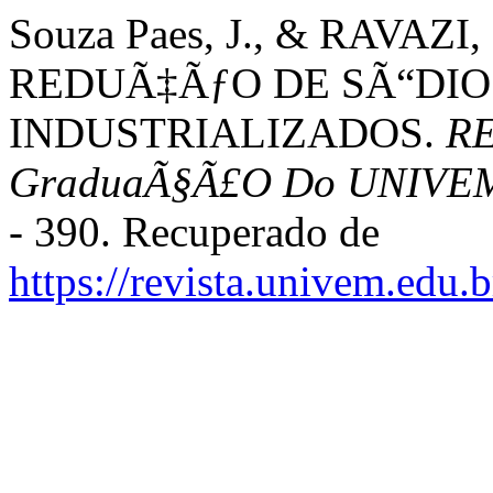
Souza Paes, J., & RAVAZ
REDUÃ‡ÃƒO DE SÃ“DIO
INDUSTRIALIZADOS.
RE
GraduaÃ§Ã£O Do UNIVEM 
- 390. Recuperado de
https://revista.univem.edu