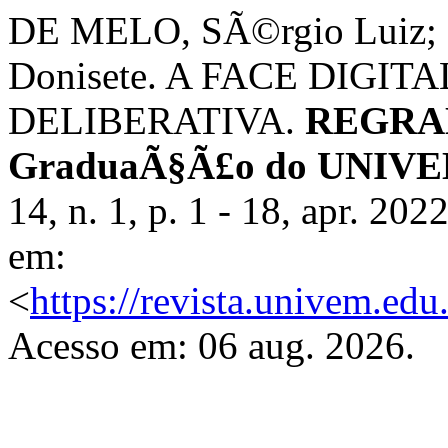
DE MELO, SÃ©rgio Luiz;
Donisete. A FACE DIGI
DELIBERATIVA.
REGRAD 
GraduaÃ§Ã£o do UNIVEM
14, n. 1, p. 1 - 18, apr. 2
em:
<
https://revista.univem.e
Acesso em: 06 aug. 2026.