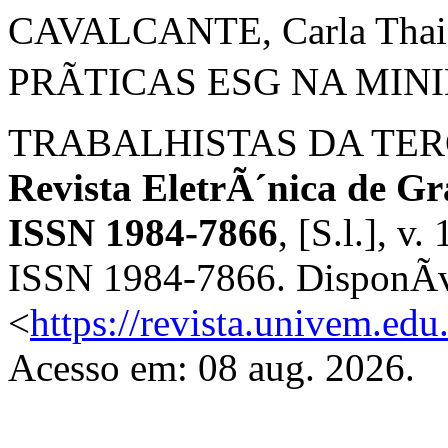
CAVALCANTE, Carla Thai
PRÃTICAS ESG NA MIN
TRABALHISTAS DA TER
Revista EletrÃ´nica de
ISSN 1984-7866
, [S.l.], v
ISSN 1984-7866. DisponÃ­
<
https://revista.univem.e
Acesso em: 08 aug. 2026.