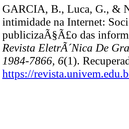
GARCIA, B., Luca, G., & N
intimidade na Internet: Soc
publicizaÃ§Ã£o das infor
Revista EletrÃ´Nica De 
1984-7866, 6
(1). Recupera
https://revista.univem.edu