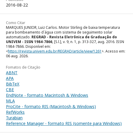
2016-08-22
Como Citar
MARQUES JUNIOR, Luiz Carlos. Motor Stirling de baixa temperatura
para bombeamento d´água com sistema de seguimento solar
automatizado.
REGRAD - Revista Eletrônica de Graduação do
UNIVEM - ISSN 1984-7866
, [S.l.], v. 9, n. 1, p. 313-327, aug. 2016. ISSN
1984-7866. Disponível em:
<
https://revista.univem.edu.br/REGRAD/article/view/1261
>. Acesso em:
06 aug. 2026.
Fomatos de Citação
ABNT
APA
BibTeX
CBE
EndNote - formato Macintosh & Windows
MLA
ProCite - formato RIS (Macintosh & Windows)
RefWorks
Turabian
Reference Manager - formato RIS (somente para Windows)