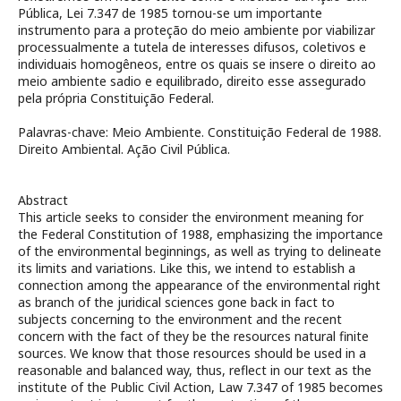
Pública, Lei 7.347 de 1985 tornou-se um importante
instrumento para a proteção do meio ambiente por viabilizar
processualmente a tutela de interesses difusos, coletivos e
individuais homogêneos, entre os quais se insere o direito ao
meio ambiente sadio e equilibrado, direito esse assegurado
pela própria Constituição Federal.
Palavras-chave: Meio Ambiente. Constituição Federal de 1988.
Direito Ambiental. Ação Civil Pública.
Abstract
This article seeks to consider the environment meaning for
the Federal Constitution of 1988, emphasizing the importance
of the environmental beginnings, as well as trying to delineate
its limits and variations. Like this, we intend to establish a
connection among the appearance of the environmental right
as branch of the juridical sciences gone back in fact to
subjects concerning to the environment and the recent
concern with the fact of they be the resources natural finite
sources. We know that those resources should be used in a
reasonable and balanced way, thus, reflect in our text as the
institute of the Public Civil Action, Law 7.347 of 1985 becomes