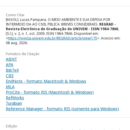
Como Citar
BASOLI, Lucas Pampana. O MEIO AMBIENTE E SUA DEFESA POR
INTERMDIO DA AO CIVIL PBLICA: BREVES CONSIDERAES.
REGRAD -
Revista Eletrônica de Graduação do UNIVEM - ISSN 1984-7866
,
[S.l.], v. 2, n. 1, oct. 2009. ISSN 1984-7866. Disponível em:
<
https://revista.univem.edu.br/REGRAD/article/view/175
>. Acesso em:
08 aug. 2026.
Fomatos de Citação
ABNT
APA
BibTeX
CBE
EndNote - formato Macintosh & Windows
MLA
ProCite - formato RIS (Macintosh & Windows)
RefWorks
Turabian
Reference Manager - formato RIS (somente para Windows)
Edição