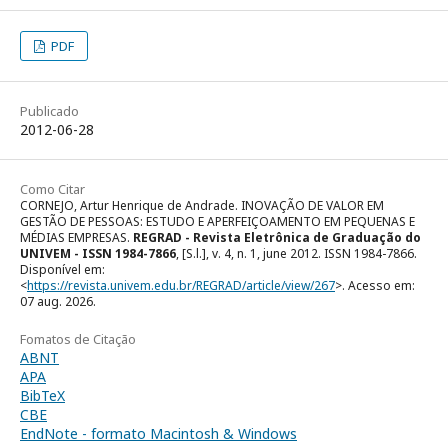
PDF
Publicado
2012-06-28
Como Citar
CORNEJO, Artur Henrique de Andrade. INOVAÇÃO DE VALOR EM
GESTÃO DE PESSOAS: ESTUDO E APERFEIÇOAMENTO EM PEQUENAS E
MÉDIAS EMPRESAS.
REGRAD - Revista Eletrônica de Graduação do
UNIVEM - ISSN 1984-7866
, [S.l.], v. 4, n. 1, june 2012. ISSN 1984-7866.
Disponível em:
<
https://revista.univem.edu.br/REGRAD/article/view/267
>. Acesso em:
07 aug. 2026.
Fomatos de Citação
ABNT
APA
BibTeX
CBE
EndNote - formato Macintosh & Windows