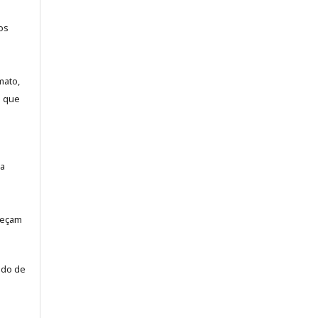
os
mato,
a que
la
neçam
odo de