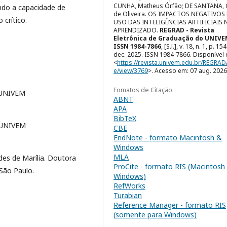
CUNHA, Matheus Órfão; DE SANTANA, C
do a capacidade de
de Oliveira. OS IMPACTOS NEGATIVOS
crítico.
USO DAS INTELIGÊNCIAS ARTIFICIAIS 
APRENDIZADO.
REGRAD - Revista
Eletrônica de Graduação do UNIVE
ISSN 1984-7866
, [S.l.], v. 18, n. 1, p. 15
dec. 2025. ISSN 1984-7866. Disponível
<
https://revista.univem.edu.br/REGRAD/
e/view/3769
>. Acesso em: 07 aug. 2026
Fomatos de Citação
 UNIVEM
ABNT
APA
BibTeX
 UNIVEM
CBE
EndNote - formato Macintosh &
Windows
MLA
des de Marília. Doutora
ProCite - formato RIS (Macintosh
 São Paulo.
Windows)
RefWorks
Turabian
Reference Manager - formato RIS
(somente para Windows)