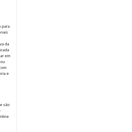
o para
onais
iva da
icada
icar em
 ou
 com
ria e
 e são
e
online