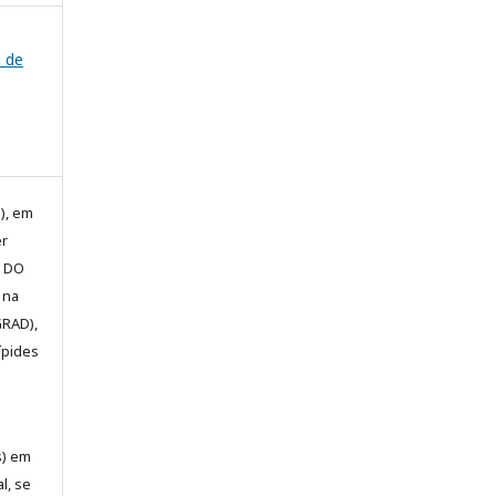
a de
), em
er
E DO
 na
GRAD),
ípides
s) em
l, se