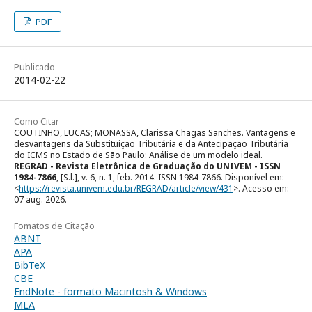
PDF
Publicado
2014-02-22
Como Citar
COUTINHO, LUCAS; MONASSA, Clarissa Chagas Sanches. Vantagens e
desvantagens da Substituição Tributária e da Antecipação Tributária
do ICMS no Estado de São Paulo: Análise de um modelo ideal.
REGRAD - Revista Eletrônica de Graduação do UNIVEM - ISSN
1984-7866
, [S.l.], v. 6, n. 1, feb. 2014. ISSN 1984-7866. Disponível em:
<
https://revista.univem.edu.br/REGRAD/article/view/431
>. Acesso em:
07 aug. 2026.
Fomatos de Citação
ABNT
APA
BibTeX
CBE
EndNote - formato Macintosh & Windows
MLA