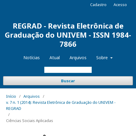
Cadastro
Acesso
REGRAD - Revista Eletrônica de
Graduação do UNIVEM - ISSN 1984-
7866
Notícias
Atual
Arquivos
Sobre
Buscar
Início
/
Arquivos
/
v. 7 n. 1 (2014): Revista Eletrônica de Graduação do UNIVEM -
REGRAD
/
Ciências Sociais Aplicadas