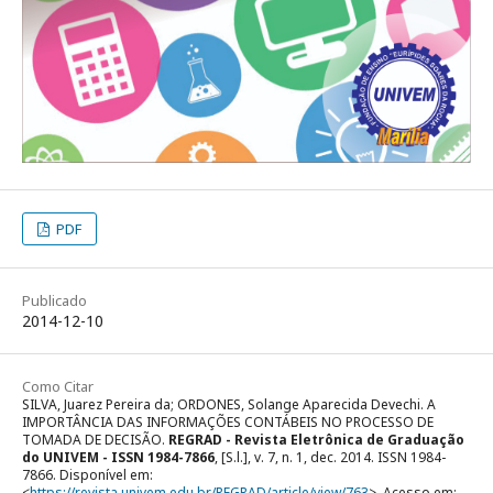
PDF
Publicado
2014-12-10
Como Citar
SILVA, Juarez Pereira da; ORDONES, Solange Aparecida Devechi. A
IMPORTÂNCIA DAS INFORMAÇÕES CONTÁBEIS NO PROCESSO DE
TOMADA DE DECISÃO.
REGRAD - Revista Eletrônica de Graduação
do UNIVEM - ISSN 1984-7866
, [S.l.], v. 7, n. 1, dec. 2014. ISSN 1984-
7866. Disponível em:
<
https://revista.univem.edu.br/REGRAD/article/view/763
>. Acesso em: