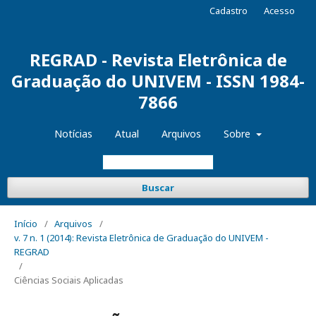
Cadastro
Acesso
REGRAD - Revista Eletrônica de
Graduação do UNIVEM - ISSN 1984-
7866
Notícias
Atual
Arquivos
Sobre
Buscar
Início
/
Arquivos
/
v. 7 n. 1 (2014): Revista Eletrônica de Graduação do UNIVEM -
REGRAD
/
Ciências Sociais Aplicadas