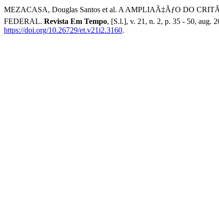
MEZACASA, Douglas Santos et al. A AMPLIAÃ‡ÃƒO DO 
FEDERAL.
Revista Em Tempo
, [S.l.], v. 21, n. 2, p. 35 - 50, a
https://doi.org/10.26729/et.v21i2.3160
.