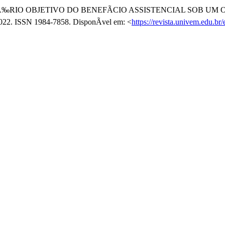
CRITÃ‰RIO OBJETIVO DO BENEFÃCIO ASSISTENCIAL SOB 
ug. 2022. ISSN 1984-7858. DisponÃ­vel em: <
https://revista.univem.edu.b